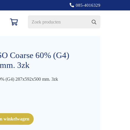
085-4016329
ISO Coarse 60% (G4)
 mm. 3zk
60% (G4) 287x592x500 mm. 3zk
an winkelwagen