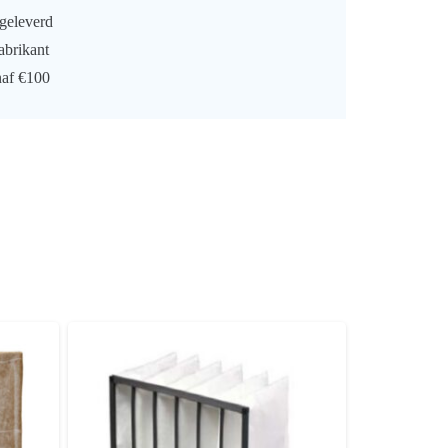
geleverd
abrikant
naf €100