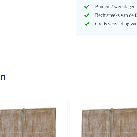
Coarse
Binnen 2 werkdagen 
60%
Rechtstreeks van de f
(G4)
Gratis verzending va
287x592x500
mm.
3zk
aantal
en