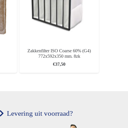
Zakkenfilter ISO Coarse 60% (G4)
Zakken
772x592x350 mm. 8zk
287
€
37,50
Levering uit voorraad?